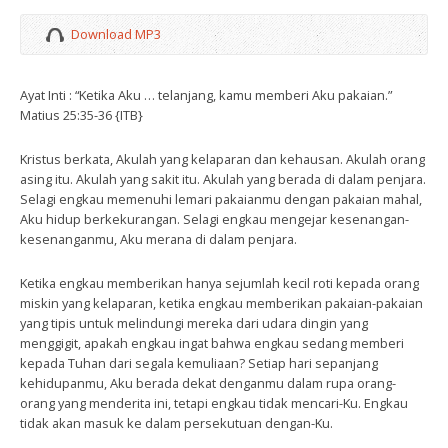
Download MP3
Ayat Inti : “Ketika Aku … telanjang, kamu memberi Aku pakaian.”
Matius 25:35-36 {ITB}
Kristus berkata, Akulah yang kelaparan dan kehausan. Akulah orang
asing itu. Akulah yang sakit itu. Akulah yang berada di dalam penjara.
Selagi engkau memenuhi lemari pakaianmu dengan pakaian mahal,
Aku hidup berkekurangan. Selagi engkau mengejar kesenangan-
kesenanganmu, Aku merana di dalam penjara.
Ketika engkau memberikan hanya sejumlah kecil roti kepada orang
miskin yang kelaparan, ketika engkau memberikan pakaian-pakaian
yang tipis untuk melindungi mereka dari udara dingin yang
menggigit, apakah engkau ingat bahwa engkau sedang memberi
kepada Tuhan dari segala kemuliaan? Setiap hari sepanjang
kehidupanmu, Aku berada dekat denganmu dalam rupa orang-
orang yang menderita ini, tetapi engkau tidak mencari-Ku. Engkau
tidak akan masuk ke dalam persekutuan dengan-Ku.