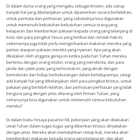
Di dalam dunia orang yang mengaku sebagai Kristen, ada cukup
banyak hal yang dibelanjakan untuk dipamerkan secara berlebihan,
untuk permata dan perhiasan, yang sebetulnya bisa digunakan
untuk memenuhi kebutuhan-kebutuhan semua orang yang
kelaparan dan memberikan pakaian kepada orang yang telanjang di
kota; dan para pengikut Yesus yang lembut dan rendah hati ini
sebenarnya juga tidak perlu mengorbankan makanan mereka yang
pantas ataupun pakaian mereka yang nyaman. Apa yang akan
dikatakan oleh anggota gereja ini ketika pada hari Tuhan mereka
bertemu dengan orang miskin, orang yang menderita, dan para
janda dan yatim piatu yang terhormat ini, yang akrab dengan
kemiskinan dan hidup berkekurangan dalam kehidupannya, selagi
ada banyak hal yang dibelanjakan oleh para pengikut Kristus, untuk
pakaian yang berlebih-lebihan, dan perhiasan-perhiasan yang tidak
berguna yang dengan jelas dilarang oleh Firman Tuhan, yang
seharusnya bisa digunakan untuk memenuhi semua kebutuhan
mereka?
Di dalam buku Yesaya pasal ke-58, pekerjaan yang akan dilakukan
umat Tuhan dalam tugas-tugas yang diberikan Kristus dinyatakan
dengan jelas. Mereka akan mematahkan setiap kuk, mereka akan
memberikan makanan kepada orang yang kelaparan, dan akan