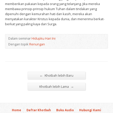
memberikan pakaian kepada orang yang telanjang. Jika mereka
membawa prinsip-prinsip hukum Tuhan dalam tindakan yang
dipenuhi dengan kemurahan hati dan kasih, mereka akan
menyatakan karakter Kristus kepada dunia, dan menerima berkat-
berkat yang paling kaya dari Surga.
Dalam seminar
Hidupku Hari Ini
Dengan topik
Renungan
←
Khotbah lebih Baru
→
Khotbah lebih Lama
Home
Daftar Khotbah
Buku Audio
Hubungi Kami