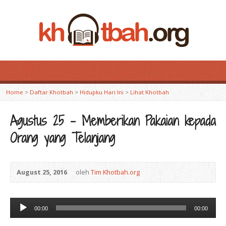
Home
>
Daftar Khotbah
>
Hidupku Hari Ini
>
Lihat Khotbah
Agustus 25 – Memberikan Pakaian kepada
Orang yang Telanjang
August 25, 2016
oleh
Tim Khotbah.org
Audio
00:00
00:00
Player