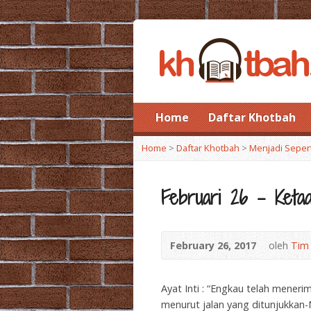
Home
Daftar Khotbah
Home
>
Daftar Khotbah
>
Menjadi Seper
Februari 26 – Keta
February 26, 2017
oleh
Tim
Ayat Inti : “Engkau telah mener
menurut jalan yang ditunjukkan