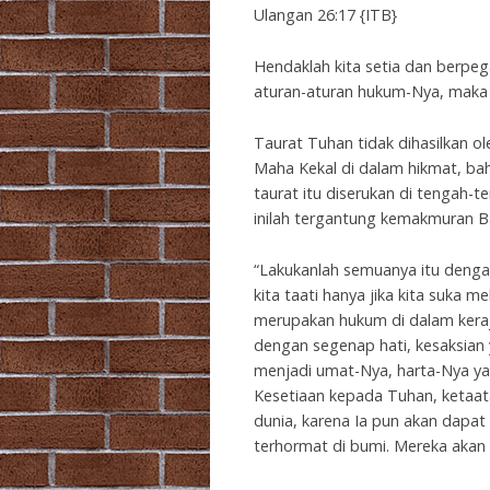
Ulangan 26:17 {ITB}
Hendaklah kita setia dan berpe
aturan-aturan hukum-Nya, maka a
Taurat Tuhan tidak dihasilkan o
Maha Kekal di dalam hikmat, bah
taurat itu diserukan di tengah
inilah tergantung kemakmuran Ba
“Lakukanlah semuanya itu denga
kita taati hanya jika kita suka 
merupakan hukum di dalam keraj
dengan segenap hati, kesaksian 
menjadi umat-Nya, harta-Nya y
Kesetiaan kepada Tuhan, ketaa
dunia, karena Ia pun akan dapat
terhormat di bumi. Mereka akan