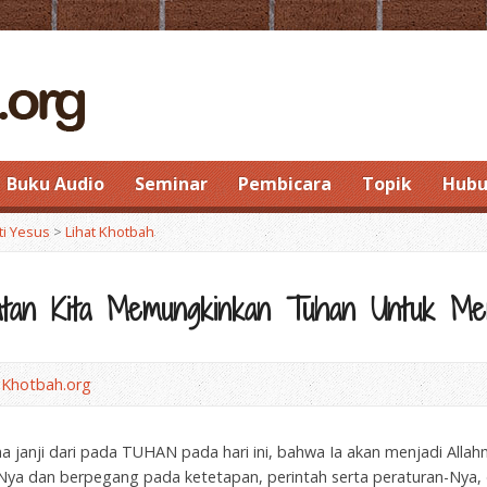
Buku Audio
Seminar
Pembicara
Topik
Hubu
ti Yesus
>
Lihat Khotbah
atan Kita Memungkinkan Tuhan Untuk Men
 Khotbah.org
ima janji dari pada TUHAN pada hari ini, bahwa Ia akan menjadi All
-Nya dan berpegang pada ketetapan, perintah serta peraturan-Nya