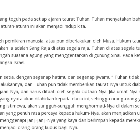
gang teguh pada setiap ajaran taurat Tuhan. Tuhan menyatakan bah
turan-aturan ini akan menjadi hidup kita.
leh pemikiran manusia, atau pun diberlakukan oleh Musa. Hukum taur
kan Ia adalah Sang Raja di atas segala raja, Tuhan di atas segala 
-tengah suasana agung yang menggentarkan di gunung Sinai. Pada ke
ngsa Israel.
n setia, dengan segenap hatimu dan segenap jiwamu.” Tuhan tida
melakukannya, dan Tuhan pun tidak memberikan taurat-Nya untuk diaba
aan-Nya, dan harus ditaati oleh segala ciptaan-Nya. Jika umat-Ny
yang nyata akan dilahirkan kepada dunia ini, sehingga orang-orang 
ang istimewa, akan sungguh-sungguh menghormati-Nya di dalam se
tan yang penuh rasa percaya kepada hukum-Nya, akan menjadikan u
 menggenapi janji-janji-Nya yang kaya dan berlimpah kepada merek
 menjadi orang-orang kudus bagi-Nya.