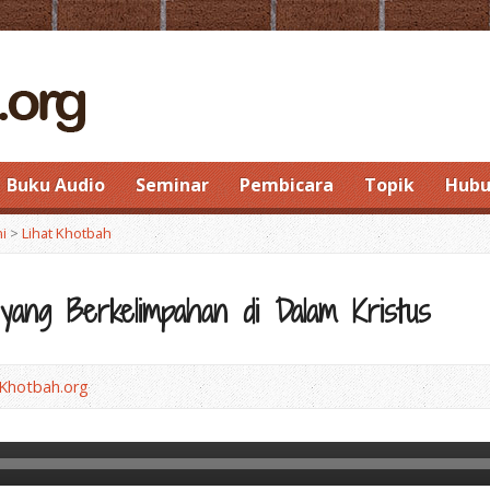
Buku Audio
Seminar
Pembicara
Topik
Hubu
ni
>
Lihat Khotbah
yang Berkelimpahan di Dalam Kristus
Khotbah.org