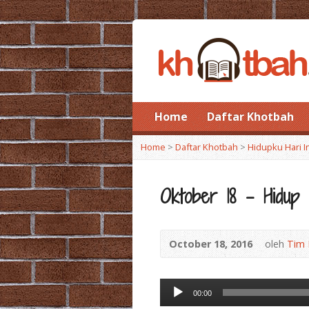
Home
Daftar Khotbah
Home
>
Daftar Khotbah
>
Hidupku Hari I
Oktober 18 – Hidup 
October 18, 2016
oleh
Tim 
Audio
00:00
Player