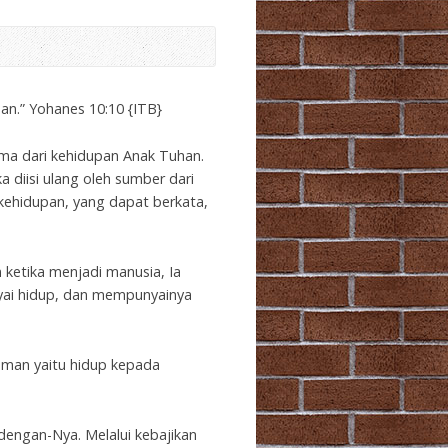
Arrow
keys
to
increase
or
n.” Yohanes 10:10 {ITB}
decrease
volume.
ma dari kehidupan Anak Tuhan.
diisi ulang oleh sumber dari
 kehidupan, yang dapat berkata,
 ketika menjadi manusia, Ia
yai hidup, dan mempunyainya
aman yaitu hidup kepada
dengan-Nya. Melalui kebajikan