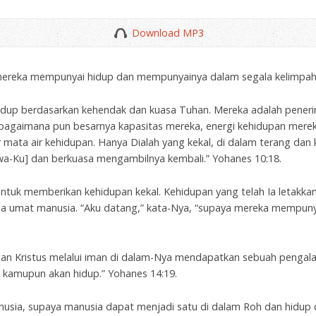
Download MP3
a mereka mempunyai hidup dan mempunyainya dalam segala kelimpaha
idup berdasarkan kehendak dan kuasa Tuhan. Mereka adalah peneri
bagaimana pun besarnya kapasitas mereka, energi kehidupan mereka 
 mata air kehidupan. Hanya Dialah yang kekal, di dalam terang dan
a-Ku] dan berkuasa mengambilnya kembali.” Yohanes 10:18.
ntuk memberikan kehidupan kekal. Kehidupan yang telah Ia letakkan
da umat manusia. “Aku datang,” kata-Nya, “supaya mereka mempun
an Kristus melalui iman di dalam-Nya mendapatkan sebuah pengal
n kamupun akan hidup.” Yohanes 14:19.
nusia, supaya manusia dapat menjadi satu di dalam Roh dan hidup 