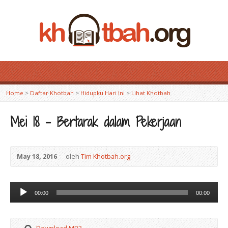
Home
>
Daftar Khotbah
>
Hidupku Hari Ini
>
Lihat Khotbah
Mei 18 – Bertarak dalam Pekerjaan
May 18, 2016
oleh
Tim Khotbah.org
Audio
00:00
00:00
Player