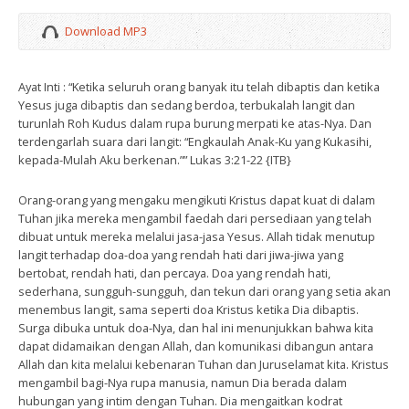
Download MP3
Ayat Inti : “Ketika seluruh orang banyak itu telah dibaptis dan ketika
Yesus juga dibaptis dan sedang berdoa, terbukalah langit dan
turunlah Roh Kudus dalam rupa burung merpati ke atas-Nya. Dan
terdengarlah suara dari langit: “Engkaulah Anak-Ku yang Kukasihi,
kepada-Mulah Aku berkenan.”” Lukas 3:21-22 {ITB}
Orang-orang yang mengaku mengikuti Kristus dapat kuat di dalam
Tuhan jika mereka mengambil faedah dari persediaan yang telah
dibuat untuk mereka melalui jasa-jasa Yesus. Allah tidak menutup
langit terhadap doa-doa yang rendah hati dari jiwa-jiwa yang
bertobat, rendah hati, dan percaya. Doa yang rendah hati,
sederhana, sungguh-sungguh, dan tekun dari orang yang setia akan
menembus langit, sama seperti doa Kristus ketika Dia dibaptis.
Surga dibuka untuk doa-Nya, dan hal ini menunjukkan bahwa kita
dapat didamaikan dengan Allah, dan komunikasi dibangun antara
Allah dan kita melalui kebenaran Tuhan dan Juruselamat kita. Kristus
mengambil bagi-Nya rupa manusia, namun Dia berada dalam
hubungan yang intim dengan Tuhan. Dia mengaitkan kodrat