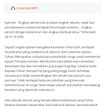
Download MP3
Ayat Inti : “Engkau tak bercela di dalam tingkah lakumu sejak hari
penciptaanmu sampai terdapat kecurangan padamu… Engkau
penuh dengan kekerasan dan engkau berbuat dosa.” Yehezkiel
28:15-16 {ITB}
Sejauh segala ciptaan mengakui kesetiaan cinta kasih, terdapat
keselarasan yang sempurna di seluruh alam semesta ciptaan
Tuhan. Merupakan sukacita para penduduk sorga untuk memenuhi
tujuan Pencipta mereka. Mereka bersuka dalam mencerminkan
kemuliaan-Nya dan menaikkan puji-pujian bagi-Nya. Selama kasih
kepada Tuhan menjadi hal yang paling tinggi, kasih terhadap
sesama pun tidak mementingkan diri sendiri dan penuh rasa
percaya. Tidak terdapat nada perselisihan yang merusak
keharmonisan di sorga. Akan tetapi sebuah perubahan mendatangi
keadaan yang dipenuhi sukacita ini.
Ada sebuah oknum yang menyesatkan kebebasan yang Tuhan
berikan kepada ciptaan-Nya. Dosa berasal darinya, yang berada di