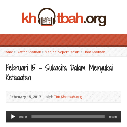
Home
>
Daftar Khotbah
>
Menjadi Seperti Yesus
>
Lihat Khotbah
Februari 15 – Sukacita Dalam Menyukai
Ketaaatan
February 15, 2017
oleh
Tim Khotbah.org
Audio
00:00
00:00
Player