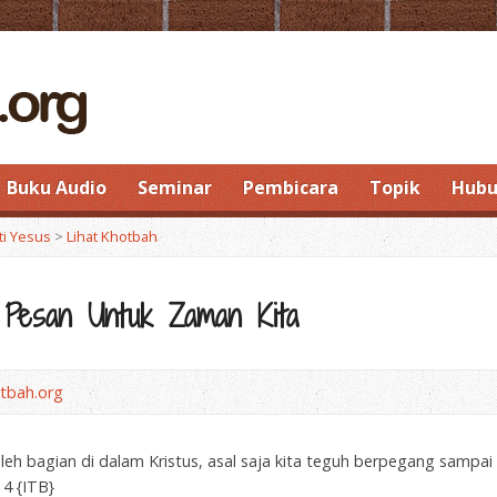
Buku Audio
Seminar
Pembicara
Topik
Hubu
ti Yesus
>
Lihat Khotbah
Pesan Untuk Zaman Kita
tbah.org
eroleh bagian di dalam Kristus, asal saja kita teguh berpegang samp
14 {ITB}