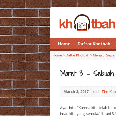
Home
Daftar Khotbah
Home
>
Daftar Khotbah
>
Menjadi Seper
Maret 3 – Sebuah 
March 3, 2017
oleh
Tim Kho
Ayat Inti : “Karena kita telah b
iman kita yang semula.” Ibrani 3: