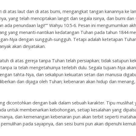
iri di atas laut dan di atas bumi, mengangkat tangan kanannya ke la
a, yang telah menciptakan langit dan segala isinya, dan bumi dan s
akan ada penundaan lagi!”” Wahyu 10:5-6. Pesan ini mengumumkan akh
rang yang menanti-nantikan kedatangan Tuhan pada tahun 1844 m
ngan-Nya dengan sungguh-sungguh. Tetapi adalah ketetapan Tuhan
anyak akan dinyatakan.
atuh di atas gereja tanpa Tuhan telah persiapkan; tidak satupun k
npa Ia telah mengetahuinya terlebih dulu. Segala tujuan-Nya akan
ngan tahta-Nya, dan sekalipun kekuatan setan dan manusia digab
berkan dan dijaga oleh Tuhan; kebenaran akan hidup dan menang, w
yang dicontohkan dengan baik dalam sebuah karakter. Tipu musliha
g ada untuk membenarkan kebohongan, setiap kesalahan yang dipals
manya, dan kemenangan kebenaran pun akan terbit seperti matahari
 pemulihan pada sayapnya, dan seisi bumi pun akan dipenuhi kemul