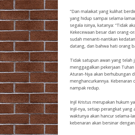
“Dan malaikat yang kulihat berd
yang hidup sampai selama-lamany
segala isinya, katanya: “Tidak 
Kekecewaan besar dari orang-o
sudah menanti-nantikan kedata
datang, dan bahwa hati orang b
Tidak satupun awan yang telah j
menggagalkan pekerjaan Tuhan ta
Aturan-Nya akan berhubungan de
menghancurkannya. Kebenaran di
nampak redup.
Injil Kristus merupakan hukum 
Injil-nya, setiap perangkat yan
waktunya akan hancur selama-la
kebenaran akan bersinar dengan