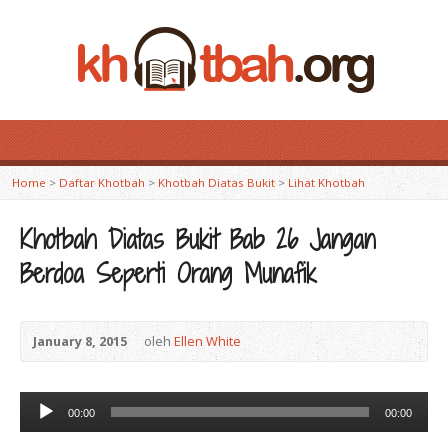
Home
>
Daftar Khotbah
>
Khotbah Diatas Bukit
>
Lihat Khotbah
Khotbah Diatas Bukit Bab 26 Jangan
Berdoa Seperti Orang Munafik
January 8, 2015
oleh
Ellen White
Audio
00:00
00:00
Player