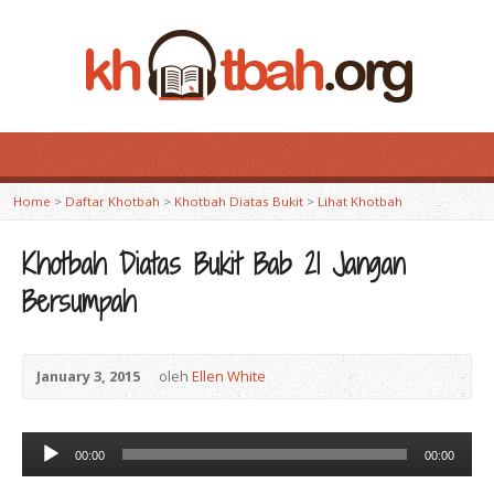
Home
>
Daftar Khotbah
>
Khotbah Diatas Bukit
>
Lihat Khotbah
Khotbah Diatas Bukit Bab 21 Jangan
Bersumpah
January 3, 2015
oleh
Ellen White
Audio
00:00
00:00
Player