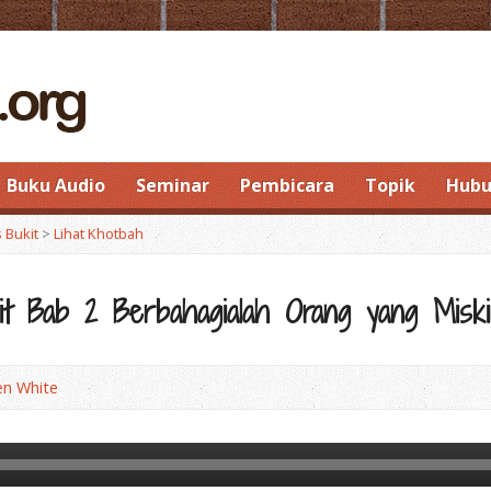
Buku Audio
Seminar
Pembicara
Topik
Hubu
 Bukit
>
Lihat Khotbah
it Bab 2 Berbahagialah Orang yang Misk
len White