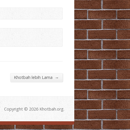
Arrow
keys
to
increase
or
decrease
volume.
→
Khotbah lebih Lama
Copyright © 2026 Khotbah.org.