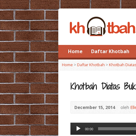
Home
Daftar Khotbah
Home
>
Daftar Khotbah
>
Khotbah Diatas
Khotbah Diatas Buk
December 15, 2014
oleh
El
Audio
00:00
Player