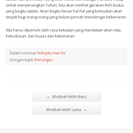
untuk menyenangkan Tuhan, kita akan melihat gerakan Roh Kudus
yang begitu dalam. Akan begitu besar hal-hal yang kemudian akan
terjadi bagi orang-orang yang belum pernah mendengar kebenaran.
Kita harus dipenuhi oleh rasa ketaatan yang mendalam akan nilai,
kekudusan, dan kuasa dari kebenaran.
Dalam seminar
Hidupku Hari Ini
Dengan topik
Renungan
←
Khotbah lebih Baru
→
Khotbah lebih Lama