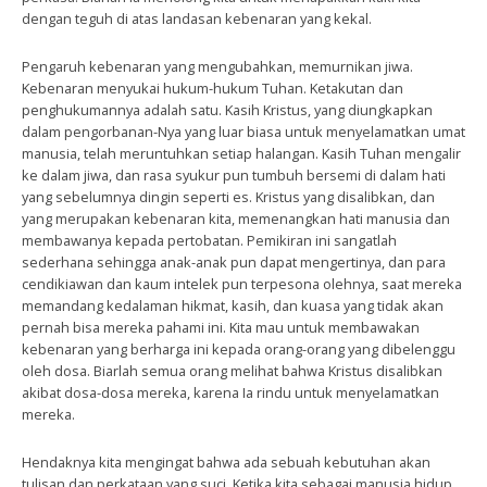
dengan teguh di atas landasan kebenaran yang kekal.
Pengaruh kebenaran yang mengubahkan, memurnikan jiwa.
Kebenaran menyukai hukum-hukum Tuhan. Ketakutan dan
penghukumannya adalah satu. Kasih Kristus, yang diungkapkan
dalam pengorbanan-Nya yang luar biasa untuk menyelamatkan umat
manusia, telah meruntuhkan setiap halangan. Kasih Tuhan mengalir
ke dalam jiwa, dan rasa syukur pun tumbuh bersemi di dalam hati
yang sebelumnya dingin seperti es. Kristus yang disalibkan, dan
yang merupakan kebenaran kita, memenangkan hati manusia dan
membawanya kepada pertobatan. Pemikiran ini sangatlah
sederhana sehingga anak-anak pun dapat mengertinya, dan para
cendikiawan dan kaum intelek pun terpesona olehnya, saat mereka
memandang kedalaman hikmat, kasih, dan kuasa yang tidak akan
pernah bisa mereka pahami ini. Kita mau untuk membawakan
kebenaran yang berharga ini kepada orang-orang yang dibelenggu
oleh dosa. Biarlah semua orang melihat bahwa Kristus disalibkan
akibat dosa-dosa mereka, karena Ia rindu untuk menyelamatkan
mereka.
Hendaknya kita mengingat bahwa ada sebuah kebutuhan akan
tulisan dan perkataan yang suci. Ketika kita sebagai manusia hidup