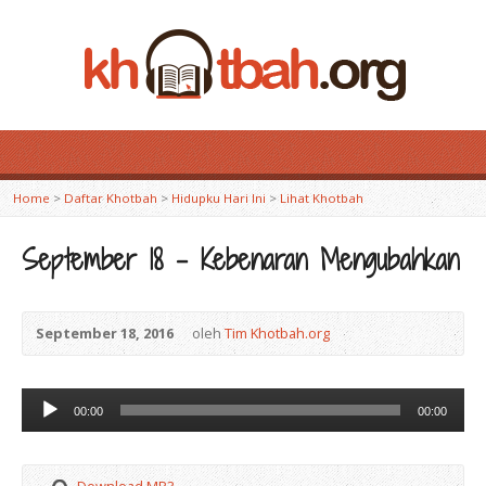
Home
>
Daftar Khotbah
>
Hidupku Hari Ini
>
Lihat Khotbah
September 18 – Kebenaran Mengubahkan
September 18, 2016
oleh
Tim Khotbah.org
Audio
00:00
00:00
Player