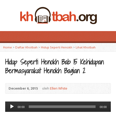
Home
>
Daftar Khotbah
>
Hidup Seperti Henokh
>
Lihat Khotbah
Hidup Seperti Henokh Bab 15 Kehidupan
Bermasyarakat Henokh Bagian 2
December 6, 2015
oleh
Ellen White
Audio
00:00
00:00
Player