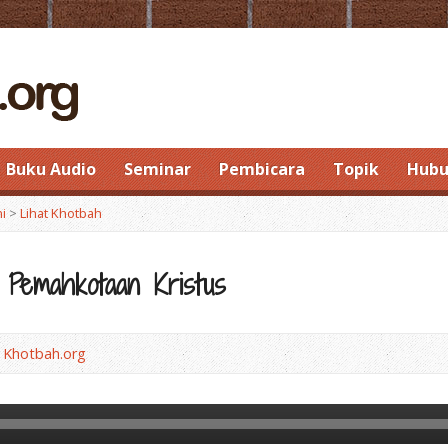
Buku Audio
Seminar
Pembicara
Topik
Hubu
ni
>
Lihat Khotbah
Pemahkotaan Kristus
 Khotbah.org