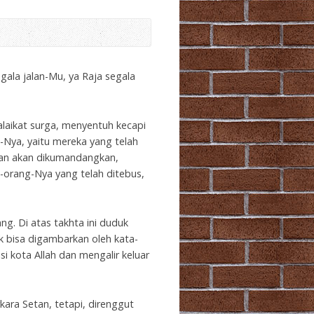
Arrow
keys
to
increase
or
egala jalan-Mu, ya Raja segala
decrease
volume.
alaikat surga, menyentuh kecapi
Nya, yaitu mereka yang telah
an akan dikumandangkan,
g-orang-Nya yang telah ditebus,
ng. Di atas takhta ini duduk
ak bisa digambarkan oleh kata-
i kota Allah dan mengalir keluar
ara Setan, tetapi, direnggut