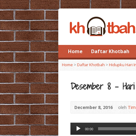
Home
Daftar Khotbah
Home
>
Daftar Khotbah
>
Hidupku Hari I
Desember 8 – Hari 
December 8, 2016
oleh
Tim
Audio
00:00
Player