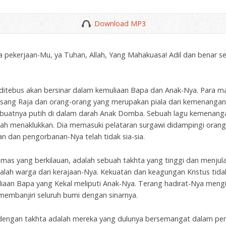
Download MP3
ala pekerjaan-Mu, ya Tuhan, Allah, Yang Mahakuasa! Adil dan benar s
 ditebus akan bersinar dalam kemuliaan Bapa dan Anak-Nya. Para m
ang Raja dan orang-orang yang merupakan piala dari kemenangan-
uatnya putih di dalam darah Anak Domba. Sebuah lagu kemenang
telah menaklukkan. Dia memasuki pelataran surgawi didampingi oran
an dan pengorbanan-Nya telah tidak sia-sia.
 emas yang berkilauan, adalah sebuah takhta yang tinggi dan menjula
adalah warga dari kerajaan-Nya. Kekuatan dan keagungan Kristus tid
liaan Bapa yang Kekal meliputi Anak-Nya. Terang hadirat-Nya mengis
embanjiri seluruh bumi dengan sinarnya.
dengan takhta adalah mereka yang dulunya bersemangat dalam perk