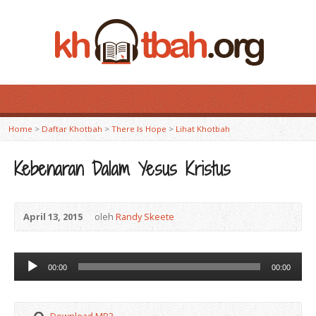
Home
>
Daftar Khotbah
>
There Is Hope
>
Lihat Khotbah
Kebenaran Dalam Yesus Kristus
April 13, 2015
oleh
Randy Skeete
Audio
00:00
00:00
Player